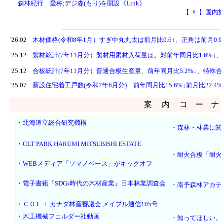
森林紀行 愛称;デジ森(もり)を開設《Link》
【 〃 】
国内
'26.02
木材価格(令和8年1月）すぎ中丸丸太は前月比0.6↑、正角は前月0.
'25.12
製材統計(7年11月分）製材用素材入荷量は。対前年同月比1.6%↓、
'25.12
合板統計(7年11月分）普通合板生産量、前年同月比5.2%↓、特殊合板
'25.07
新設住宅着工戸数(令和7年6月分) 前年同月比15.6%↓前月比22.
案 内 コ ー ナ
・北海道立総合研究機構
・森林・林業に関
・
CLT PARK HARUMI MITSUBISHI ESTATE
・耐火合板「耐火
・WEBメディア「ソマノベース」がキックオフ
・電子書籍『SDGs時代の木材産業』日本林業調査会
・南予森林アカ
・ＣＯＦＩ カナダ林産審議会 メイプル通信105号
・木工機械フェルダー社動画
・
知ってほしい。