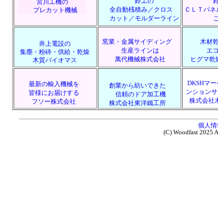
鈴工の
宮川工機の
全自動桟積み／クロス
ＣＬＴパネ
プレカット機械
カット／モルダーライン
窯業・金属サイディング
木材
井上電設の
生産ラインは
エ
集塵・粉砕・供給・乾燥
萬代機械株式会社
ヒグマ乾
木質バイオマス
DKSHマ
最新の輸入機械を
創業から紡いできた
ンションサ
皆様にお届けする
信頼のドア加工機
株式会社
フソー株式会社
株式会社東洋鐵工所
個人情
(C) Woodfast
2025 Al