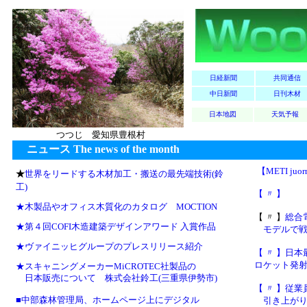
日経新聞
共同通信
中日新聞
日刊木材
日本地図
天気予報
つつじ 愛知県豊根村
ニュース The news of the month
【METI juo
★
世界をリードする木材加工・搬送の最先端技術(鈴
工)
【 〃 】
★木製品やオフィス木質化のカタログ MOCTION
【 〃 】
総合
★第４回COFI木造建築デザインアワード 入賞作品
モデルで戦
★ヴァイニッヒグループのプレスリリース紹介
【 〃 】
日本
ロケット発射
★スキャニングメーカーMiCROTEC社製品の
日本販売について 株式会社鈴工(三重県伊勢市)
【 〃 】従
■中部森林管理局、ホームページ上にデジタル
引き上がりま