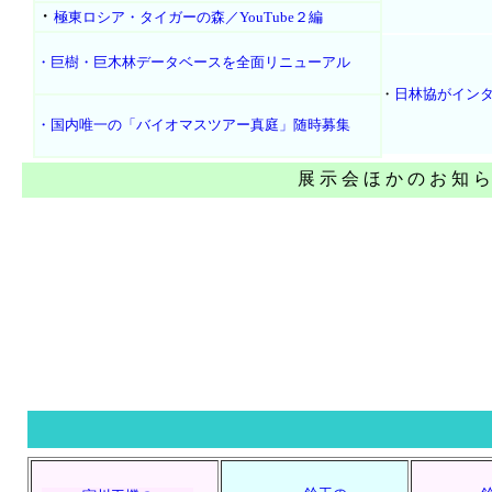
・
極東ロシア・タイガーの森／YouTube２編
・巨樹・巨木林データベースを全面リニューアル
・
日林協がイン
・国内唯一の「バイオマスツアー真庭」随時募集
展 示 会 ほ か の お 知 ら